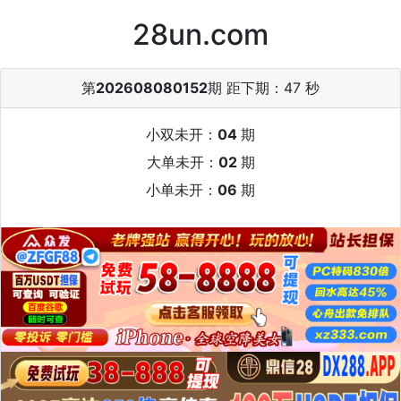
28un.com
第
202608080152
期 距下期：
47 秒
小双未开：
04
期
大单未开：
02
期
小单未开：
06
期