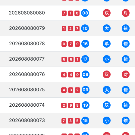
202608080080
08
双
对
7
1
0
202608080079
10
大
错
1
2
7
202608080078
16
单
错
0
7
9
202608080077
17
小
错
8
8
1
202608080076
08
双
对
4
4
0
202608080075
09
大
错
4
3
2
202608080074
19
双
错
2
9
8
202608080073
15
小
错
7
3
5