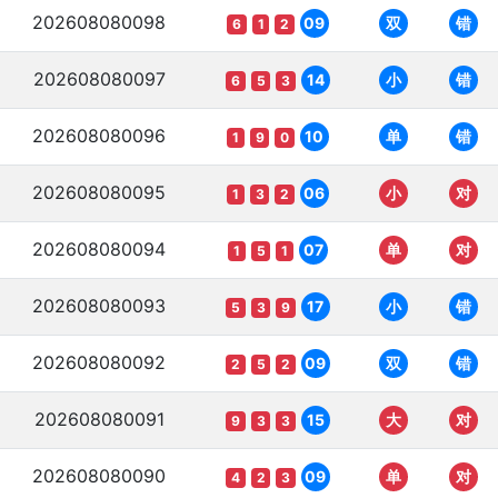
202608080098
09
双
错
6
1
2
202608080097
14
小
错
6
5
3
202608080096
10
单
错
1
9
0
202608080095
06
小
对
1
3
2
202608080094
07
单
对
1
5
1
202608080093
17
小
错
5
3
9
202608080092
09
双
错
2
5
2
202608080091
15
大
对
9
3
3
202608080090
09
单
对
4
2
3