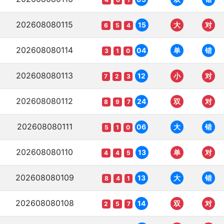
202608080115
15
大
对
6
5
4
202608080114
04
单
错
3
1
0
202608080113
12
小
对
7
2
3
202608080112
24
双
对
8
9
7
202608080111
06
大
错
5
1
0
202608080110
13
单
对
4
4
5
202608080109
13
大
错
8
4
1
202608080108
14
双
对
2
5
7