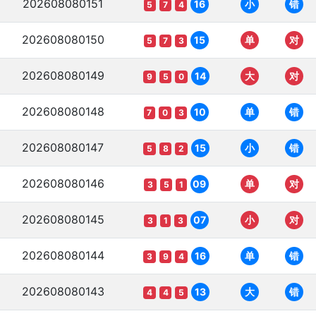
202608080151
16
小
错
5
7
4
202608080150
15
单
对
5
7
3
202608080149
14
大
对
9
5
0
202608080148
10
单
错
7
0
3
202608080147
15
小
错
5
8
2
202608080146
09
单
对
3
5
1
202608080145
07
小
对
3
1
3
202608080144
16
单
错
3
9
4
202608080143
13
大
错
4
4
5