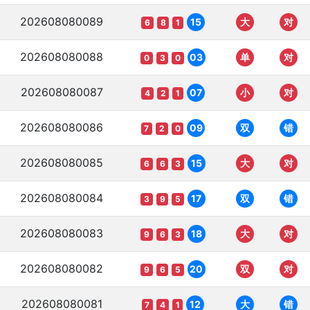
202608080089
15
大
对
6
8
1
202608080088
03
单
对
0
3
0
202608080087
07
小
对
4
2
1
202608080086
09
双
错
7
2
0
202608080085
15
大
对
6
6
3
202608080084
17
双
错
3
9
5
202608080083
18
大
对
9
6
3
202608080082
20
双
对
9
6
5
202608080081
12
大
错
7
4
1