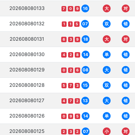
202608080133
16
大
对
7
0
9
202608080132
07
双
错
1
1
5
202608080131
18
大
对
6
3
9
202608080130
14
单
错
4
2
8
202608080129
08
大
错
0
2
6
202608080128
15
双
错
5
7
3
202608080127
13
大
错
4
7
2
202608080126
14
单
错
0
9
5
202608080125
07
小
对
2
3
2