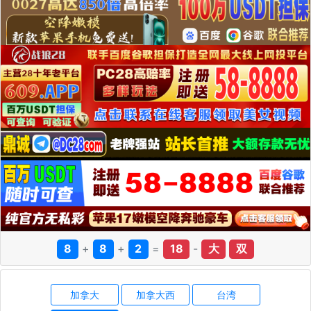
8
+
8
+
2
=
18
-
大
双
加拿大
加拿大西
台湾