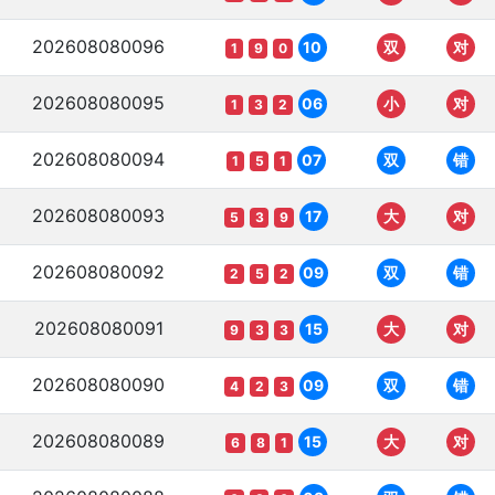
202608080096
10
双
对
1
9
0
202608080095
06
小
对
1
3
2
202608080094
07
双
错
1
5
1
202608080093
17
大
对
5
3
9
202608080092
09
双
错
2
5
2
202608080091
15
大
对
9
3
3
202608080090
09
双
错
4
2
3
202608080089
15
大
对
6
8
1