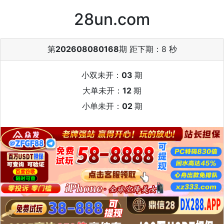
28un.com
第
202608080168
期 距下期：
7 秒
小双未开：
03
期
大单未开：
12
期
小单未开：
02
期