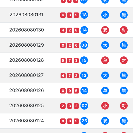
202608080131
18
小
错
6
3
9
202608080130
14
双
对
4
2
8
202608080129
08
大
错
0
2
6
202608080128
15
单
对
5
7
3
202608080127
13
大
错
4
7
2
202608080126
14
单
错
0
9
5
202608080125
07
小
对
2
3
2
202608080124
25
双
错
8
8
9