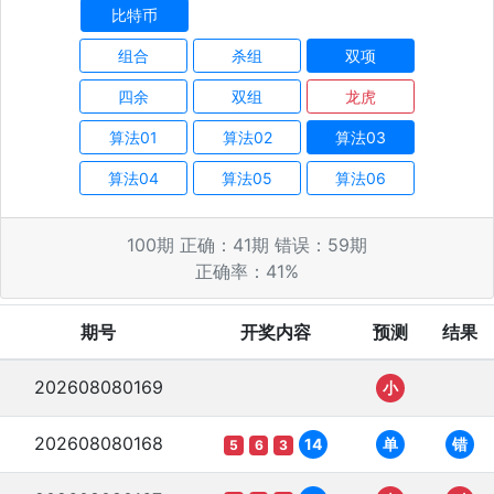
比特币
组合
杀组
双项
四余
双组
龙虎
算法01
算法02
算法03
算法04
算法05
算法06
100
期 正确：
41
期 错误：
59
期
正确率：
41
%
期号
开奖内容
预测
结果
202608080169
小
202608080168
14
单
错
5
6
3