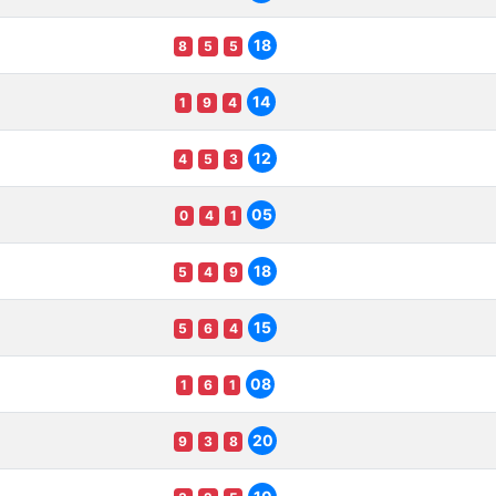
18
8
5
5
14
1
9
4
12
4
5
3
05
0
4
1
18
5
4
9
15
5
6
4
08
1
6
1
20
9
3
8