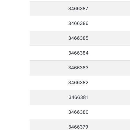
3466387
3466386
3466385
3466384
3466383
3466382
3466381
3466380
3466379