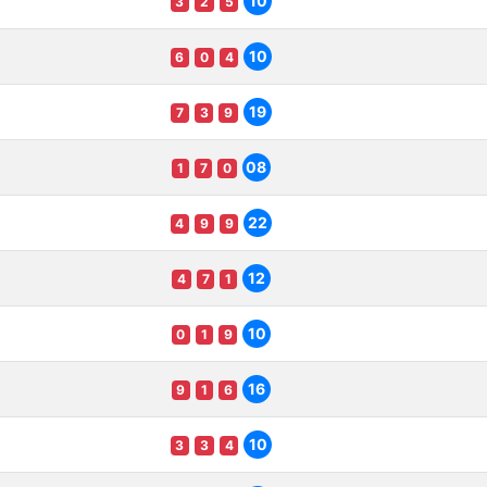
10
3
2
5
10
6
0
4
19
7
3
9
08
1
7
0
22
4
9
9
12
4
7
1
10
0
1
9
16
9
1
6
10
3
3
4