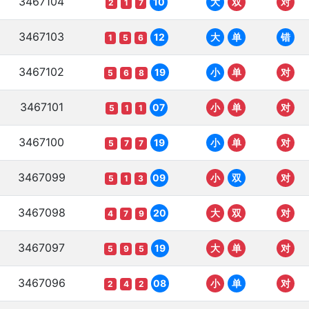
3467104
10
大
双
对
2
1
7
3467103
12
大
单
错
1
5
6
3467102
19
小
单
对
5
6
8
3467101
07
小
单
对
5
1
1
3467100
19
小
单
对
5
7
7
3467099
09
小
双
对
5
1
3
3467098
20
大
双
对
4
7
9
3467097
19
大
单
对
5
9
5
3467096
08
小
单
对
2
4
2