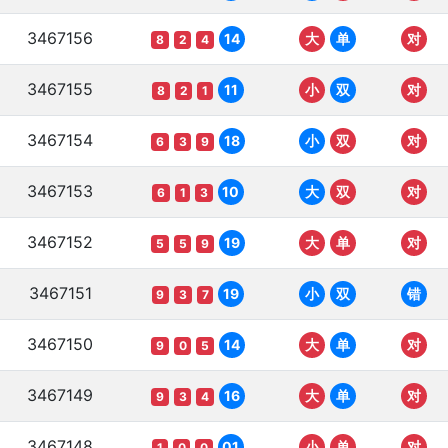
3467156
14
大
单
对
8
2
4
3467155
11
小
双
对
8
2
1
3467154
18
小
双
对
6
3
9
3467153
10
大
双
对
6
1
3
3467152
19
大
单
对
5
5
9
3467151
19
小
双
错
9
3
7
3467150
14
大
单
对
9
0
5
3467149
16
大
单
对
9
3
4
3467148
01
小
单
对
1
0
0