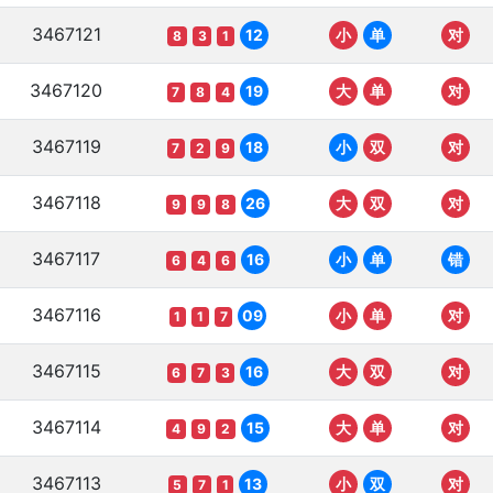
3467121
12
小
单
对
8
3
1
3467120
19
大
单
对
7
8
4
3467119
18
小
双
对
7
2
9
3467118
26
大
双
对
9
9
8
3467117
16
小
单
错
6
4
6
3467116
09
小
单
对
1
1
7
3467115
16
大
双
对
6
7
3
3467114
15
大
单
对
4
9
2
3467113
13
小
双
对
5
7
1