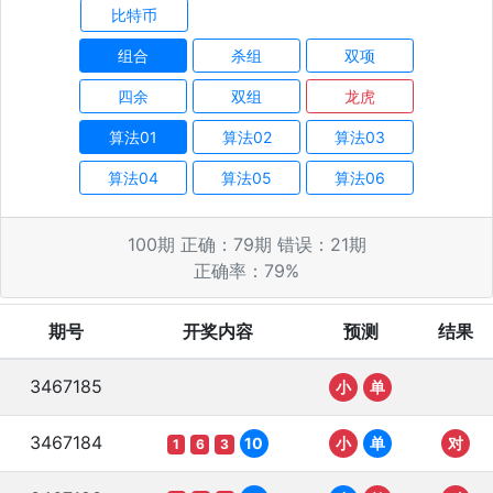
比特币
组合
杀组
双项
四余
双组
龙虎
算法01
算法02
算法03
算法04
算法05
算法06
100
期 正确：
79
期 错误：
21
期
正确率：
79
%
期号
开奖内容
预测
结果
3467185
小
单
3467184
10
小
单
对
1
6
3