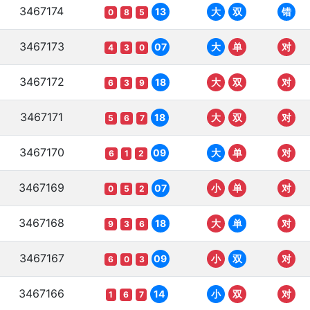
3467174
13
大
双
错
0
8
5
3467173
07
大
单
对
4
3
0
3467172
18
大
双
对
6
3
9
3467171
18
大
双
对
5
6
7
3467170
09
大
单
对
6
1
2
3467169
07
小
单
对
0
5
2
3467168
18
大
单
对
9
3
6
3467167
09
小
双
对
6
0
3
3467166
14
小
双
对
1
6
7