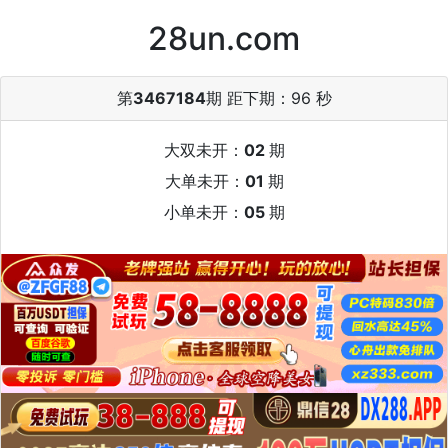
28un.com
第
3467184
期 距下期：
95 秒
大双未开：
02
期
大单未开：
01
期
小单未开：
05
期