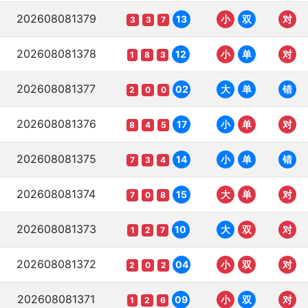
202608081379
13
小
双
对
3
3
7
202608081378
12
小
单
对
1
8
3
202608081377
02
大
单
错
2
0
0
202608081376
17
小
单
对
8
4
5
202608081375
14
小
单
错
7
3
4
202608081374
15
大
单
对
7
0
8
202608081373
10
大
双
对
1
2
7
202608081372
04
小
双
对
2
0
2
202608081371
09
小
双
对
1
2
6