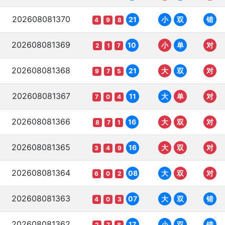
202608081370
21
小
双
错
4
9
8
202608081369
10
小
单
对
2
1
7
202608081368
21
大
双
对
9
7
5
202608081367
11
大
单
对
7
0
4
202608081366
16
大
双
对
8
7
1
202608081365
16
大
双
对
3
4
9
202608081364
08
大
双
对
6
0
2
202608081363
07
大
双
错
4
0
3
202608081362
17
小
双
错
2
7
8